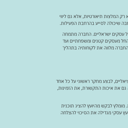
רק המלצות תיאורטיות, אלא גם ליווי
חבה שיכולה לסייע בהרחבת הפעילות.
של עסקים ישראליים. החברה מתמחה
 החל מעסקים קטנים ומשפחתיים ועד
ת. החברה מלווה את לקוחותיה בתהליך
גישה מובנית ומקצועית. מומלץ להתחיל בבניית רשימה של 5-7 יועצים פוטנציאליים, לבצע מחקר ראשוני על כל אחד
ם, אלא גם את איכות התקשורת, את הזמינות,
 מומלץ לבקש מהיועץ להציג תוכנית
ועץ עסקי מגדילה את הסיכוי להצלחה