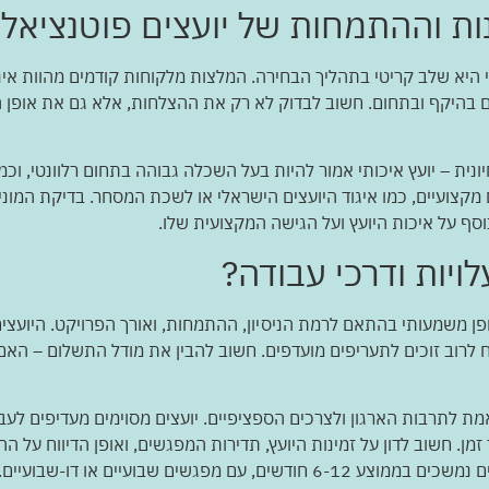
ות וההתמחות של יועצים פוטנציאלי
היא שלב קריטי בתהליך הבחירה. המלצות מלקוחות קודמים מהוות אינד
מעסקים דומים בהיקף ובתחום. חשוב לבדוק לא רק את ההצלחות, אלא גם את או
ית – יועץ איכותי אמור להיות בעל השכלה גבוהה בתחום רלוונטי, וכמה 
 מקצועיים, כמו איגוד היועצים הישראלי או לשכת המסחר. בדיקת המו
וסף על איכות היועץ ועל הגישה המקצועית שלו.
יות ודרכי עבודה?
 לרוב זוכים לתעריפים מועדפים. חשוב להבין את מודל התשלום – הא
מת לתרבות הארגון ולצרכים הספציפיים. יועצים מסוימים מעדיפים לעב
מן. חשוב לדון על זמינות היועץ, תדירות המפגשים, ואופן הדיווח על הה
ים, עם מפגשים שבועיים או דו-שבועיים.