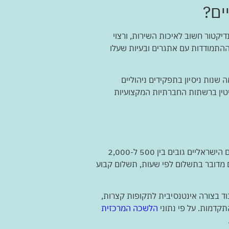
ים?
יקטור חשוב לאיכות השירות, ורצוי
פן ההתמודדות עם אתגרים ובעיות שעלו
שנות ניסיון בתפקידים ניהוליים
ניטין ברשתות החברתיות המקצועיות
העלות של שירותי ייעוץ עסקי משתנה באופן משמעותי בהתאם לרמת הניסיון, ההתמחות, ואורך הפרויקט. היועצים הישראליים גובים בין 500 ל-2,000
ם מדובר בתשלום לפי שעות, תשלום קבוע
וד בצורה אינטנסיבית לתקופות קצרות,
תקדמות. על פי נתוני
הלשכה המרכזית