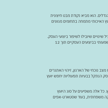
דלים. הוא מביא נקודת מבט חיצונית
ועץ האיכותי מתמחה בתחומים מגוונים
שינויים שיובילו לשיפור ביצועי העסק.
על פי נתוני מכון הייצוא הישראלי, כ-75% מהעסקים הישראליים שעבדו עם יועץ עסקי מקצועי דיווחו על שיפור משמעותי בביצועים העסקיים תוך 12
צב נוכחי של הארגון, זיהוי האתגרים
עסק הנתקל בבעיות תפעוליות יחפש יועץ
 כל אלה משפיעים על סוג היועץ
מיקה משפחתית, בעוד שסטארט-אפים