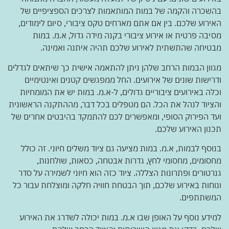
בהשכרה והקמה של במות המותאמות לצרכים הספציפיים של
האירוע שלכם. בין אם אתם מארחים טקס ציבורי, סיום לימודים,
מסיבה פרטית או אירוע ציבורי בקנה מידה גדול, א.מ. במות
מבטיחה שהתשתית לאירוע שלכם תהיה איתנה ואמינה.
מגוון הבמות הרחב שלהן ניתן להתאמה אישית כך שיתאים לגדלים
ודרישות שונים של אירועים. החל ממפגשים קטנים ואינטימיים
וכלה באירועים ציבוריים גדולים, ל-א.מ. במות יש את המומחיות
והציוד לנהל את הכל. הם מטפלים בכל דבר, מההתקנה הראשונית
ועד הפירוק הסופי, ומאפשרים לכם להתמקד בהיבטים אחרים של
תכנון האירוע שלכם.
בנוסף לבמות, א.מ. במות מציעה גם ציוד משלים חיוני. זה כולל
מחסומים, מחסומי לחץ, גדרות אבטחה, כסאות, שולחנות,
גנרטורים ופתרונות הצללה. ציוד כזה הוא חיוני לשמירה על סדר
ונוחות באירוע שלכם, תוך הבטחת חוויה חלקה ומוצלחת עבור כל
המשתתפים.
למידע נוסף על האופן שבו א.מ. במות יכולה לשדרג את האירוע