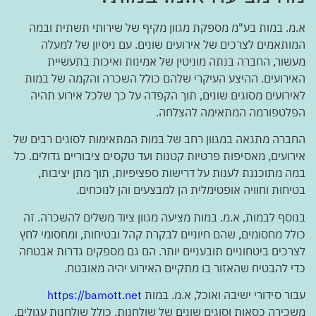
א.מ. במות בע"מ מספקת מגוון מקיף של שירותי תשתית ובמה
המותאמים לצרכים של אירועים שונים. עם ניסיון של למעלה
מעשור, החברה בנתה מוניטין של אמינות ואיכות בתעשיית
האירועים. ההיצע העיקרי שלהם כולל השכרה והקמה של במות
לאירועים מסוגים שונים, תוך הקפדה על כך שלכל אירוע תהיה
הפלטפורמה המתאימה להצלחה.
החברה מתגאה במגוון רחב של במות המתאימות לסוגים רבים של
אירועים, מאסיפות פרטיות קטנות ועד טקסים ציבוריים גדולים. כל
במה מתוכננת לענות על דרישות ספציפיות, תוך מתן יציבות,
בטיחות וחוויה אופטימלית הן למבצעים והן לנוכחים.
בנוסף לבמות, א.מ. במות מציעה מגוון ציוד משלים להשכרה. זה
כולל מחסומים, שהם חיוניים לבקרת קהל ובטיחות, ומחסומי לחץ
לצרכים ביטחוניים תובעניים יותר. הם גם מספקים גדרות אבטחה
כדי להבטיח שהאזור בו מתקיים האירוע יהיה מאובטח.
עבור סידורי ישיבה ואוכל, א.מ. במות
https://bamott.net
משכירה כסאות וסוגים שונים של שולחנות, כולל שולחנות עגולים,